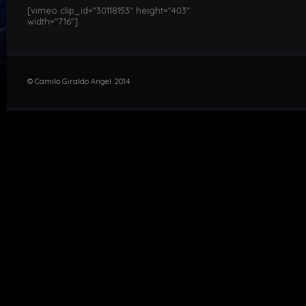
[vimeo clip_id="30118153" height="403"
width="716"]
© Camilo Giraldo Angel .2014