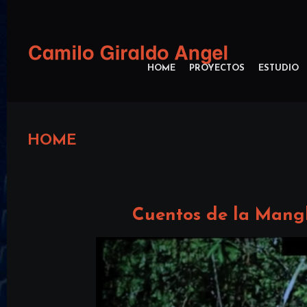
HOME
PROYECTOS
ESTUDIO
HOME
Cuentos de la Mang