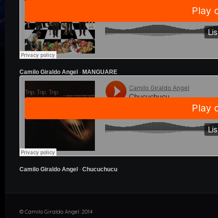
Camilo Giraldo Angel
MANGUARE
·
Camilo Giraldo Angel
Chucuchucu
·
© Camilo Giraldo Angel .2014