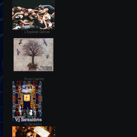
L’Explose Danza
Puro Cuento
Vj Sessions